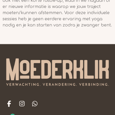
ook met een korte follow-up, waarin we nagaan of
er nieuwe informatie is waarop we jouw traject
moeten/kunnen afstemmen. Voor deze individuele
sessies heb je geen eerdere ervaring met yoga
nodig en je kan starten van zodra je zwanger bent.
F
I
W
A
N
H