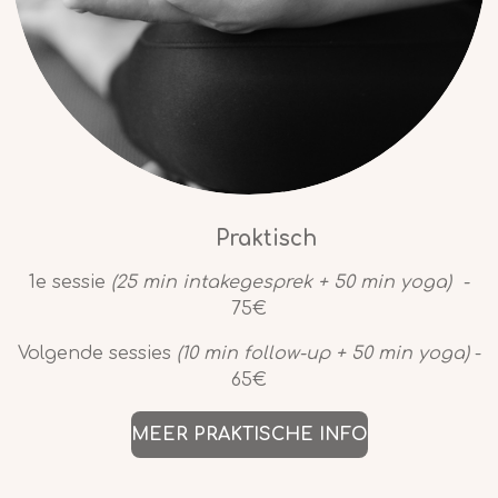
Praktisch
1e sessie
(25 min intakegesprek + 50 min yoga) -
75€
Volgende sessies
(10 min follow-up + 50 min yoga)
-
65€
MEER PRAKTISCHE INFO