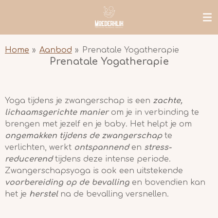
Ga
direct
naar
de
Home
»
Aanbod
»
Prenatale Yogatherapie
hoofdinhoud
Prenatale Yogatherapie
Yoga tijdens je zwangerschap is een
zachte,
lichaamsgerichte manier
om je in verbinding te
brengen met jezelf en je baby. Het helpt je om
ongemakken tijdens de zwangerschap
te
verlichten, werkt
ontspannend
en
stress-
reducerend
tijdens deze intense periode.
Zwangerschapsyoga is ook een uitstekende
voorbereiding op de bevalling
en bovendien kan
het je
herstel
na de bevalling versnellen.