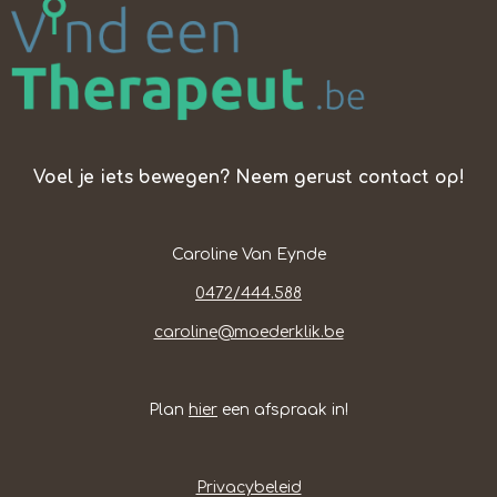
C
S
A
E
T
T
B
A
S
O
G
A
O
R
P
K
A
P
M
Voel je iets bewegen? Neem gerust contact op!
Caroline Van Eynde
0472/444.588
caroline@moederklik.be
Plan
hier
een afspraak in!
Privacybeleid