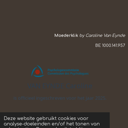
Moederklik
by Caroline Van Eynde
BE 1000.141.957
Deze website gebruikt cookies voor
analyse-doeleinden en/of het tonen van
© 2023 - 2026 Moederklik